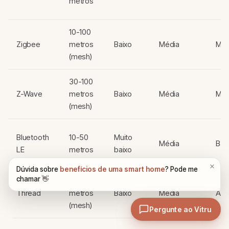
metros
10-100
Zigbee
metros
Baixo
Média
Méd
(mesh)
30-100
Z-Wave
metros
Baixo
Média
Méd
(mesh)
Bluetooth
10-50
Muito
Média
Bai
LE
metros
baixo
10-100
Thread
metros
Baixo
Média
Alta
(mesh)