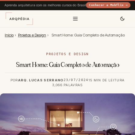
Aprenda arquitetura com os melhores cursos do Brasil
Conhecer a Mobflix →
Início
›
Projetos e Design
›
Smart Home: Guia Completo de Automação
PROJETOS E DESIGN
Smart Home: Guia Completo de Automação
POR
ARQ. LUCAS SERRANO
23/07/2024
15 MIN DE LEITURA
3,066 PALAVRAS