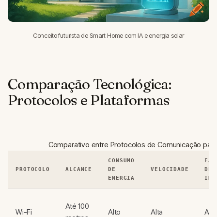
Conceito futurista de Smart Home com IA e energia solar
Comparação Tecnológica:
Protocolos e Plataformas
Comparativo entre Protocolos de Comunicação par
CONSUMO
FAC
PROTOCOLO
ALCANCE
DE
VELOCIDADE
DE
ENERGIA
INT
Até 100
Wi-Fi
Alto
Alta
Alta