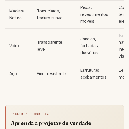
Pisos,
Conf
Madeira
Tons claros,
revestimentos,
térmi
Natural
textura suave
móveis
elegâ
Ilumi
Janelas,
Transparente,
natura
Vidro
fachadas,
leve
integ
divisórias
visua
Estruturas,
Leve
Aço
Fino, resistente
acabamentos
mode
PARCERIA · MOBFLIX
Aprenda a projetar de verdade