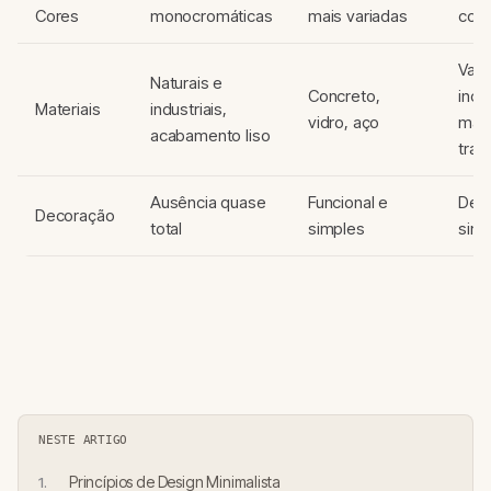
Cores
monocromáticas
mais variadas
cont
Vari
Naturais e
Concreto,
incl
Materiais
industriais,
vidro, aço
mate
acabamento liso
trad
Ausência quase
Funcional e
Deco
Decoração
total
simples
simb
NESTE ARTIGO
Princípios de Design Minimalista