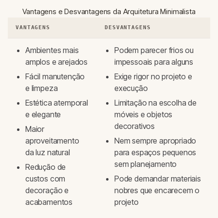
Vantagens e Desvantagens da Arquitetura Minimalista
VANTAGENS
DESVANTAGENS
Ambientes mais
Podem parecer frios ou
amplos e arejados
impessoais para alguns
Fácil manutenção
Exige rigor no projeto e
e limpeza
execução
Estética atemporal
Limitação na escolha de
e elegante
móveis e objetos
decorativos
Maior
aproveitamento
Nem sempre apropriado
da luz natural
para espaços pequenos
sem planejamento
Redução de
custos com
Pode demandar materiais
decoração e
nobres que encarecem o
acabamentos
projeto