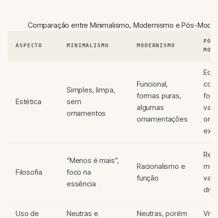
Comparação entre Minimalismo, Modernismo e Pós-Mode
PÓS
ASPECTO
MINIMALISMO
MODERNISMO
MOD
Ecle
Funcional,
core
Simples, limpa,
formas puras,
for
Estética
sem
algumas
vari
ornamentos
ornamentações
orn
expr
Rea
“Menos é mais”,
Racionalismo e
mod
Filosofia
foco na
função
valo
essência
dive
Uso de
Neutras e
Neutras, porém
Viva