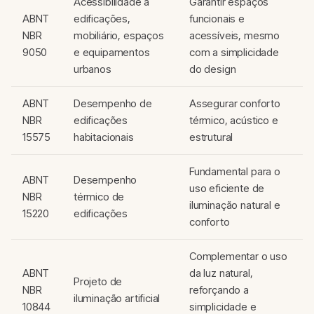
Acessibilidade a
Garantir espaços
ABNT
edificações,
funcionais e
NBR
mobiliário, espaços
acessíveis, mesmo
9050
e equipamentos
com a simplicidade
urbanos
do design
ABNT
Desempenho de
Assegurar conforto
NBR
edificações
térmico, acústico e
15575
habitacionais
estrutural
Fundamental para o
ABNT
Desempenho
uso eficiente de
NBR
térmico de
iluminação natural e
15220
edificações
conforto
Complementar o uso
ABNT
da luz natural,
Projeto de
NBR
reforçando a
iluminação artificial
10844
simplicidade e