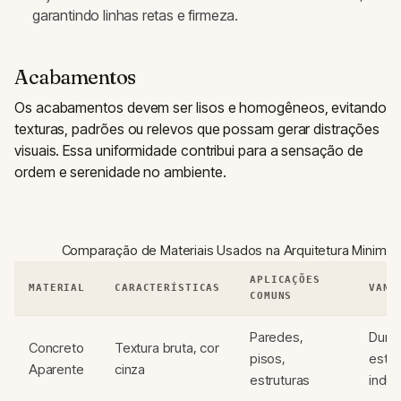
garantindo linhas retas e firmeza.
Acabamentos
Os acabamentos devem ser lisos e homogêneos, evitando
texturas, padrões ou relevos que possam gerar distrações
visuais. Essa uniformidade contribui para a sensação de
ordem e serenidade no ambiente.
Comparação de Materiais Usados na Arquitetura Minimali
APLICAÇÕES
MATERIAL
CARACTERÍSTICAS
VANT
COMUNS
Paredes,
Durab
Concreto
Textura bruta, cor
pisos,
estét
Aparente
cinza
estruturas
indust