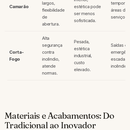
largos,
temporári
Camarão
estética pode
flexibilidade
áreas de
ser menos
de
serviço.
sofisticada.
abertura.
Alta
Pesada,
segurança
Saídas de
estética
Corta-
contra
emergênc
industrial,
Fogo
incêndio,
escadas 
custo
atende
incêndio.
elevado.
normas.
Materiais e Acabamentos: Do
Tradicional ao Inovador