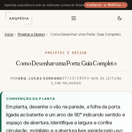
Aprenda arquitetura com os melhores cursos do Brasil
Conhecer a Mobflix →
Início
›
Projetos e Design
›
Como Desenhar uma Porta: Guia Completo
PROJETOS E DESIGN
Como Desenhar uma Porta: Guia Completo
POR
ARQ. LUCAS SERRANO
27/12/2025
11 MIN DE LEITURA
2,348 PALAVRAS
CONVENÇÃO DA PLANTA
Em planta, desenhe o vão na parede, a folha da porta
ligada ao batente e um arco de 90° indicando sentido e
espaço de abertura. Identifique a largura e confira
circulação, mobiliário e a abertura livre exigida pelo uso;