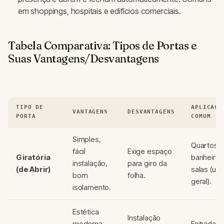
em shoppings, hospitais e edifícios comerciais.
Tabela Comparativa: Tipos de Portas e
Suas Vantagens/Desvantagens
TIPO DE
APLICAÇÃ
VANTAGENS
DESVANTAGENS
PORTA
COMUM
Simples,
Quartos,
fácil
Exige espaço
Giratória
banheiros
instalação,
para giro da
(de Abrir)
salas (us
bom
folha.
geral).
isolamento.
Estética
Instalação
moderna,
Entradas