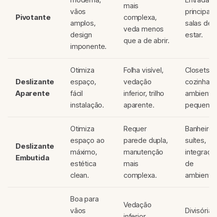
mais
vãos
principais
Pivotante
complexa,
amplos,
salas de
veda menos
design
estar.
que a de abrir.
imponente.
Otimiza
Folha visível,
Closets,
Deslizante
espaço,
vedação
cozinhas,
Aparente
fácil
inferior, trilho
ambiente
instalação.
aparente.
pequenos
Otimiza
Requer
Banheiros
espaço ao
parede dupla,
suítes,
Deslizante
máximo,
manutenção
integraçã
Embutida
estética
mais
de
clean.
complexa.
ambiente
Boa para
Vedação
vãos
Divisórias
inferior,