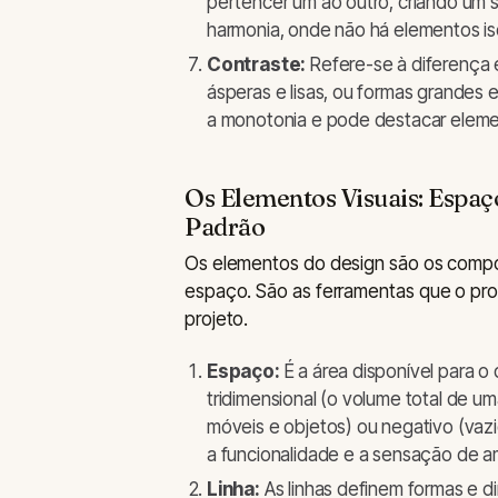
pertencer um ao outro, criando um s
harmonia, onde não há elementos is
Contraste:
Refere-se à diferença e
ásperas e lisas, ou formas grandes e
a monotonia e pode destacar eleme
Os Elementos Visuais: Espaço
Padrão
Os elementos do design são os compon
espaço. São as ferramentas que o prof
projeto.
Espaço:
É a área disponível para o 
tridimensional (o volume total de u
móveis e objetos) ou negativo (vazio
a funcionalidade e a sensação de a
Linha:
As linhas definem formas e d