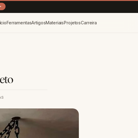
→
ício
Ferramentas
Artigos
Materiais
Projetos
Carreira
eto
AS