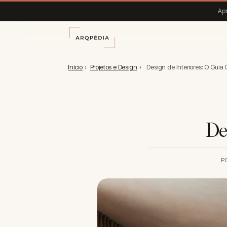
Apr
Início
›
Projetos e Design
›
Design de Interiores: O Guia
De
P