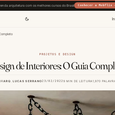
enda arquitetura com os melhores cursos do Brasil
Conhecer a Mobflix 
In
 Completo
PROJETOS E DESIGN
sign de Interiores: O Guia Compl
OR
ARQ. LUCAS SERRANO
23/02/2022
9 MIN DE LEITURA
1,970 PALAVR