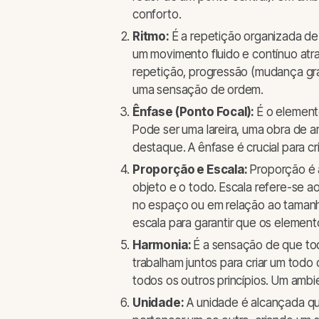
conforto.
Ritmo:
É a repetição organizada de 
um movimento fluido e contínuo atr
repetição, progressão (mudança gradu
uma sensação de ordem.
Ênfase (Ponto Focal):
É o elemento
Pode ser uma lareira, uma obra de a
destaque. A ênfase é crucial para cri
Proporção e Escala:
Proporção é a
objeto e o todo. Escala refere-se 
no espaço ou em relação ao taman
escala para garantir que os elemen
Harmonia:
É a sensação de que to
trabalham juntos para criar um todo
todos os outros princípios. Um ambi
Unidade:
A unidade é alcançada q