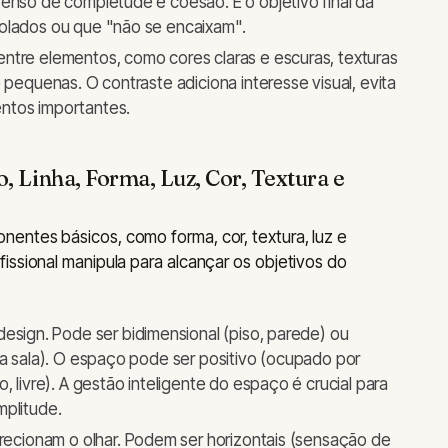
enso de completude e coesão. É o objetivo final da
olados ou que "não se encaixam".
ntre elementos, como cores claras e escuras, texturas
 pequenas. O contraste adiciona interesse visual, evita
ntos importantes.
, Linha, Forma, Luz, Cor, Textura e
entes básicos, como forma, cor, textura, luz e
issional manipula para alcançar os objetivos do
design. Pode ser bidimensional (piso, parede) ou
ma sala). O espaço pode ser positivo (ocupado por
, livre). A gestão inteligente do espaço é crucial para
mplitude.
irecionam o olhar. Podem ser horizontais (sensação de