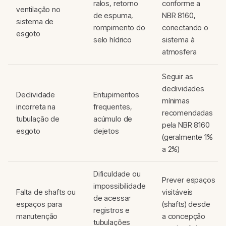
ralos, retorno
conforme a
ventilação no
de espuma,
NBR 8160,
sistema de
rompimento do
conectando o
esgoto
selo hídrico
sistema à
atmosfera
Seguir as
declividades
Declividade
Entupimentos
mínimas
incorreta na
frequentes,
recomendadas
tubulação de
acúmulo de
pela NBR 8160
esgoto
dejetos
(geralmente 1%
a 2%)
Dificuldade ou
Prever espaços
impossibilidade
Falta de shafts ou
visitáveis
de acessar
espaços para
(shafts) desde
registros e
manutenção
a concepção
tubulações