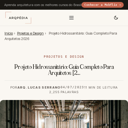
Aprenda arquitetura com os melhores cursos do Brasil
Conhecer a Mobflix →
Início
›
Projetos e Design
›
Projeto Hidrossanitário: Guia Completo Para
Arquitetos 2026
PROJETOS E DESIGN
Projeto Hidrossanitário: Guia Completo Para
Arquitetos [2...
POR
ARQ. LUCAS SERRANO
04/07/2023
11 MIN DE LEITURA
2,255 PALAVRAS