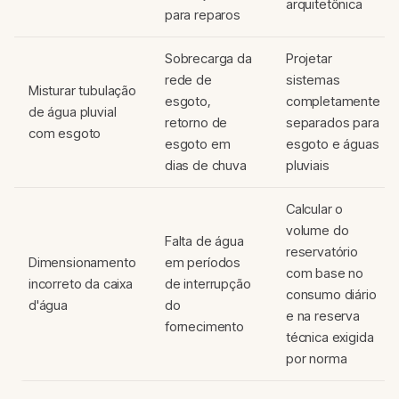
arquitetônica
para reparos
Sobrecarga da
Projetar
rede de
sistemas
Misturar tubulação
esgoto,
completamente
de água pluvial
retorno de
separados para
com esgoto
esgoto em
esgoto e águas
dias de chuva
pluviais
Calcular o
volume do
Falta de água
reservatório
Dimensionamento
em períodos
com base no
incorreto da caixa
de interrupção
consumo diário
d'água
do
e na reserva
fornecimento
técnica exigida
por norma