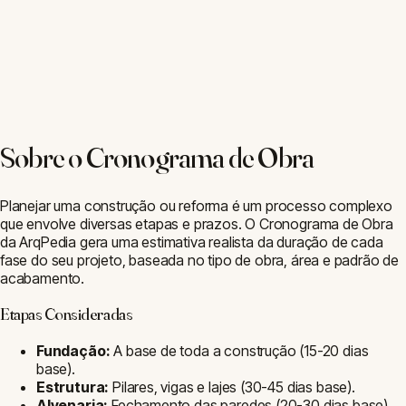
□
Área (m²)
⬡
Volume (m³)
$
Custo de
Obra
▦
Piso
▤
Concreto
⇄
Conversor
Ferramentas Populares da ArqPedia
□
Área (m²)
⬡
Volume (m³)
$
Custo de
Obra
▦
Piso
▤
Concreto
⇄
Conversor
⌂
Telhado
◇
Perímetro
Calculadoras online gratuitas para arquitetos e profissionais da
construção civil. Precisão técnica com normas brasileiras.