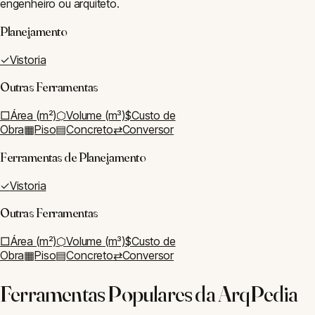
engenheiro ou arquiteto.
Planejamento
✓
Vistoria
Outras Ferramentas
□
Área (m²)
⬡
Volume (m³)
$
Custo de
Obra
▦
Piso
▤
Concreto
⇄
Conversor
Ferramentas de
Planejamento
✓
Vistoria
Outras Ferramentas
□
Área (m²)
⬡
Volume (m³)
$
Custo de
Obra
▦
Piso
▤
Concreto
⇄
Conversor
Ferramentas Populares da ArqPedia