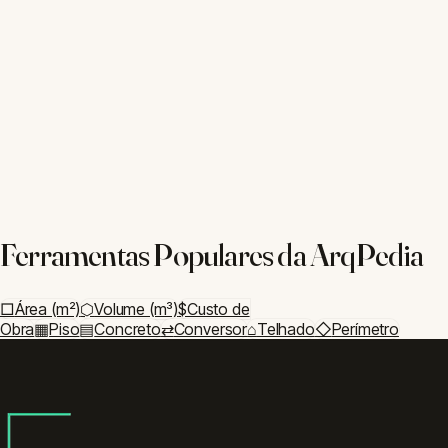
Grama
Cerca
Deck
Paver
Decoração
Papel de Parede
Cortina
Planejamento
Vistoria
Cronograma
©
2026
ArqPedia. Todas as ferramentas são gratuitas e de uso
livre.
Sobre Nós
·
Contato
·
Privacidade
·
Blog