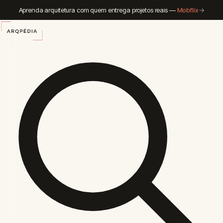
Aprenda arquitetura com quem entrega projetos reais —
Mobflix
→