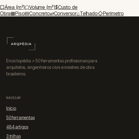
□
Área (m²)
⬡
Volume (m³)
$
Custo de
Obra
▦
Piso
▤
Concreto
⇄
Conversor
⌂
Telhado
◇
Perímetro
Enciclopédia + 50 ferramentas profissionais para
arquitetos, engenheiros civis e mestres de obra
brasileiros.
NAVEGAR
Início
50 ferramentas
484 artigos
3 trilhas