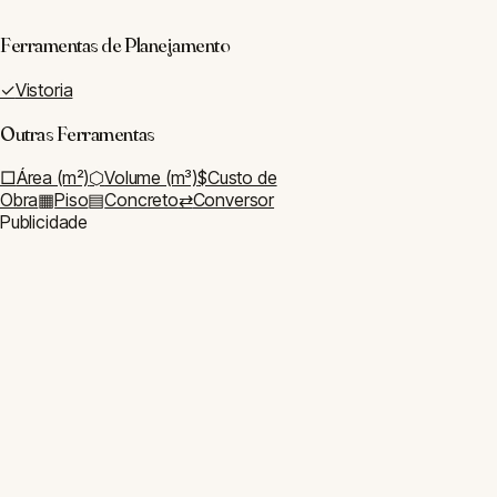
Especiais
Piscina
Churrasco
Instalações
Disjuntor
BTU
Fio Elétrico
Iluminação
Caixa D'água
Energia Solar
Impermeabilização
Acabamento
Tinta
Rejunte
Rodapé
Azulejo
Área Externa