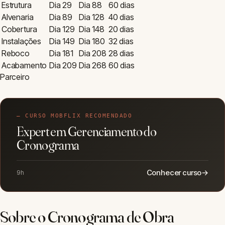
Estrutura
Dia
29
Dia
88
60
dias
Alvenaria
Dia
89
Dia
128
40
dias
Cobertura
Dia
129
Dia
148
20
dias
Instalações
Dia
149
Dia
180
32
dias
Reboco
Dia
181
Dia
208
28
dias
Acabamento
Dia
209
Dia
268
60
dias
Parceiro
— CURSO MOBFLIX RECOMENDADO
Expert em Gerenciamento do
Cronograma
Conhecer curso
→
9h
Sobre o Cronograma de Obra