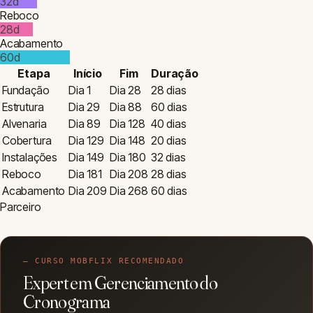
Conhecer curso
→
9h
Sobre o Cronograma de Obra
Planejar uma construção ou reforma é um processo complexo
que envolve diversas etapas e prazos. O Cronograma de Obra
da ArqPedia gera uma estimativa realista da duração de cada
fase do seu projeto, baseada no tipo de obra, área e padrão de
acabamento.
Etapas Consideradas
Fundação:
A base de toda a construção (15-20 dias
base).
Estrutura:
Pilares, vigas e lajes (30-45 dias base).
Alvenaria:
Fechamento das paredes (20-30 dias base).
Cobertura:
Instalação do telhado (10-15 dias base).
Instalações:
Elétrica e hidráulica (15-25 dias base).
Reboco:
Preparação de paredes e pisos (15-20 dias