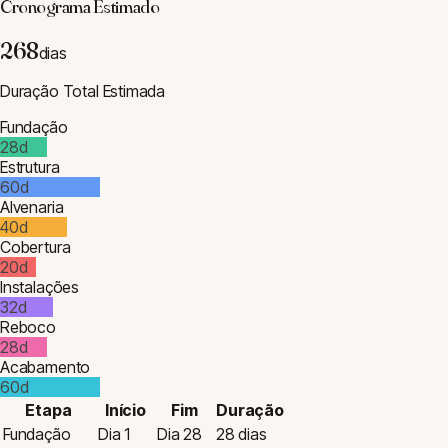
Cronograma Estimado
268
dias
Duração Total Estimada
Fundação
28
d
Estrutura
60
d
Alvenaria
40
d
Cobertura
20
d
Instalações
32
d
Reboco
28
d
Acabamento
60
d
Etapa
Início
Fim
Duração
Fundação
Dia
1
Dia
28
28
dias