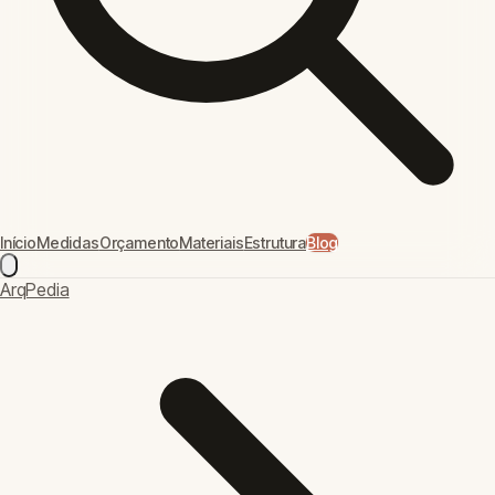
Início
Medidas
Orçamento
Materiais
Estrutura
Blog
ArqPedia