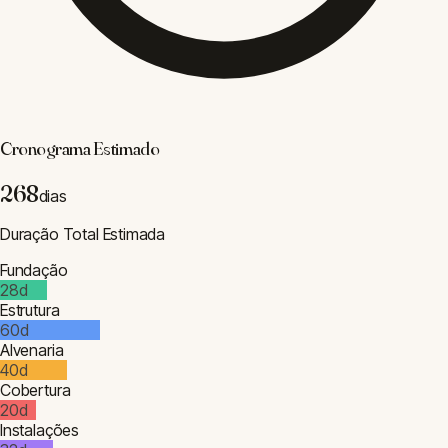
Reboco
28
d
Acabamento
60
d
Etapa
Início
Fim
Duração
Fundação
Dia
1
Dia
28
28
dias
Estrutura
Dia
29
Dia
88
60
dias
Alvenaria
Dia
89
Dia
128
40
dias
Cobertura
Dia
129
Dia
148
20
dias
Instalações
Dia
149
Dia
180
32
dias
Reboco
Dia
181
Dia
208
28
dias
Acabamento
Dia
209
Dia
268
60
dias
Parceiro
— CURSO MOBFLIX RECOMENDADO
Expert em Gerenciamento do
Cronograma