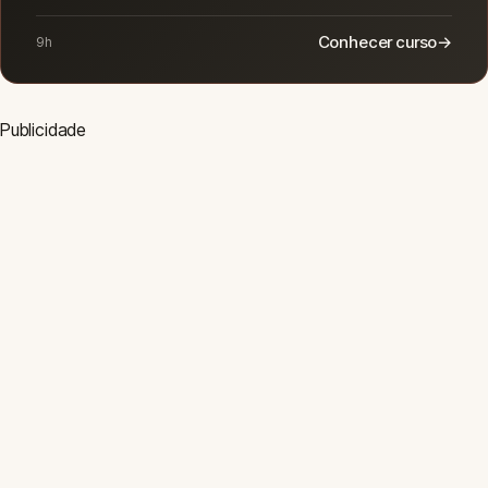
base).
Acabamento:
Pintura, revestimentos, louças e metais
(30-45 dias base).
Use esta ferramenta como guia inicial. Prazos podem variar por
clima, mão de obra e imprevistos. Consulte sempre um
engenheiro ou arquiteto.
Planejamento
✓
Vistoria
Outras Ferramentas
□
Área (m²)
⬡
Volume (m³)
$
Custo de
Obra
▦
Piso
▤
Concreto
⇄
Conversor
Ferramentas de
Planejamento
✓
Vistoria
Outras Ferramentas