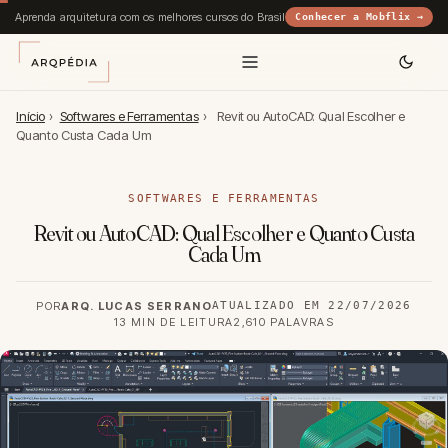
Aprenda arquitetura com os melhores cursos do Brasil
Conhecer a Mobflix →
Início
›
Softwares e Ferramentas
›
Revit ou AutoCAD: Qual Escolher e
Quanto Custa Cada Um
SOFTWARES E FERRAMENTAS
Revit ou AutoCAD: Qual Escolher e Quanto Custa
Cada Um
POR
ARQ. LUCAS SERRANO
ATUALIZADO EM 22/07/2026
13 MIN DE LEITURA
2,610 PALAVRAS