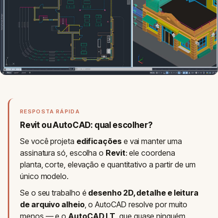
RESPOSTA RÁPIDA
Revit ou AutoCAD: qual escolher?
Se você projeta
edificações
e vai manter uma
assinatura só, escolha o
Revit
: ele coordena
planta, corte, elevação e quantitativo a partir de um
único modelo.
Se o seu trabalho é
desenho 2D, detalhe e leitura
de arquivo alheio
, o AutoCAD resolve por muito
menos — e o
AutoCAD LT
, que quase ninguém