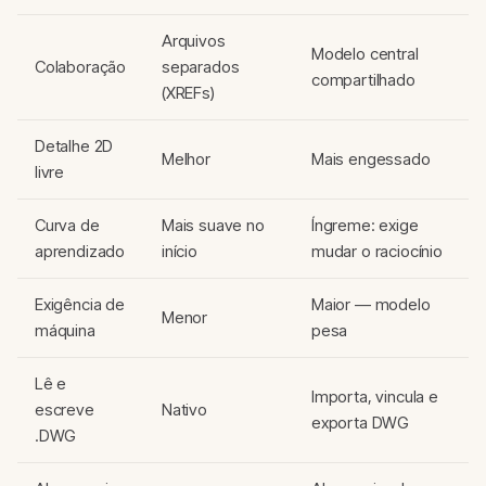
Arquivos
Modelo central
Colaboração
separados
compartilhado
(XREFs)
Detalhe 2D
Melhor
Mais engessado
livre
Curva de
Mais suave no
Íngreme: exige
aprendizado
início
mudar o raciocínio
Exigência de
Maior — modelo
Menor
máquina
pesa
Lê e
Importa, vincula e
escreve
Nativo
exporta DWG
.DWG