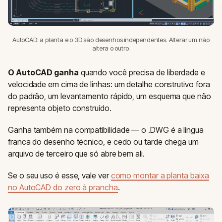
AutoCAD: a planta e o 3D são desenhos independentes. Alterar um não
altera o outro.
O AutoCAD ganha
quando você precisa de liberdade e
velocidade em cima de linhas: um detalhe construtivo fora
do padrão, um levantamento rápido, um esquema que não
representa objeto construído.
Ganha também na compatibilidade — o .DWG é a língua
franca do desenho técnico, e cedo ou tarde chega um
arquivo de terceiro que só abre bem ali.
Se o seu uso é esse, vale ver
como montar a planta baixa
no AutoCAD do zero à prancha
.