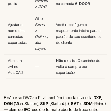
Formats
pediu
na camada
A-DOOR
> DWG
File >
Ajustar o
Export
Você reconfigura o
nome das
>
mapeamento inteiro para o
camadas
Options
,
padrão do seu escritório ou
exportadas
aba
do cliente
Layers
Abrir um
Não existe.
O caminho de
.rvt no
—
volta é sempre por
AutoCAD
exportação
E não é só DWG: o Revit também importa e vincula
DXF
,
DGN
(MicroStation),
SKP
(SketchUp),
SAT
e
3DM
(Rhino)
— além do
IFC
, que é o formato aberto de troca entre