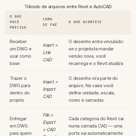
Trânsito de arquivos entre Revit e AutoCAD
O QUE
COMO
VOCÊ
O QUE ACONTECE
SE FAZ
PRECISA
Receber
O desenho entra vinculado:
Insert >
um DWG e
se o projetista mandar
Link
usar como
versão nova, você
CAD
base
recarrega e o Revit atualiza
Trazer o
O desenho vira parte do
Insert >
DWG para
arquivo. Na caixa você
Import
dentro do
define unidade, escala,
CAD
projeto
cores e camadas
File >
Entregar
Cada categoria do Revit cai
Export
em DWG
numa camada CAD — uma
> CAD
para quem
porta sai automaticamente