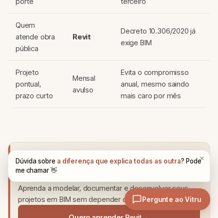
porte
terceiro
Quem
Decreto 10.306/2020 já
atende obra
Revit
exige BIM
pública
Projeto
Evita o compromisso
Mensal
pontual,
anual, mesmo saindo
avulso
prazo curto
mais caro por mês
PARCERIA · MOBFLIX
Revit do zero ao projeto completo
Aprenda a modelar, documentar e desenvolver seus
projetos em BIM sem depender de tutoriais soltos.
Quero aprender Revit