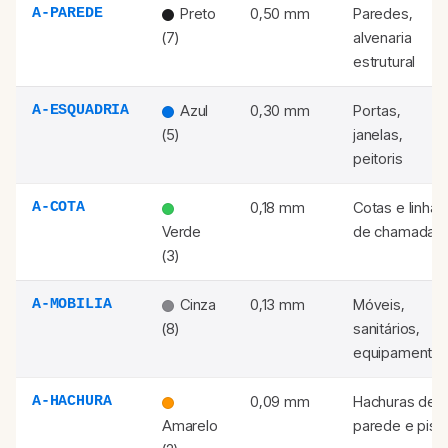
Preto
0,50 mm
Paredes,
A-PAREDE
(7)
alvenaria
estrutural
Azul
0,30 mm
Portas,
A-ESQUADRIA
(5)
janelas,
peitoris
0,18 mm
Cotas e linhas
A-COTA
Verde
de chamada
(3)
Cinza
0,13 mm
Móveis,
A-MOBILIA
(8)
sanitários,
equipamento
0,09 mm
Hachuras de
A-HACHURA
Amarelo
parede e piso