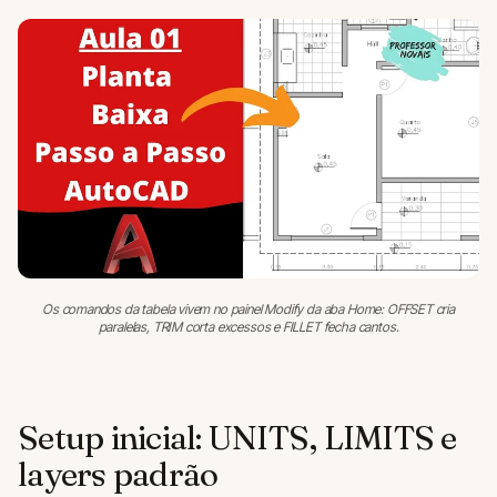
Os comandos da tabela vivem no painel Modify da aba Home: OFFSET cria
paralelas, TRIM corta excessos e FILLET fecha cantos.
Setup inicial: UNITS, LIMITS e
layers padrão