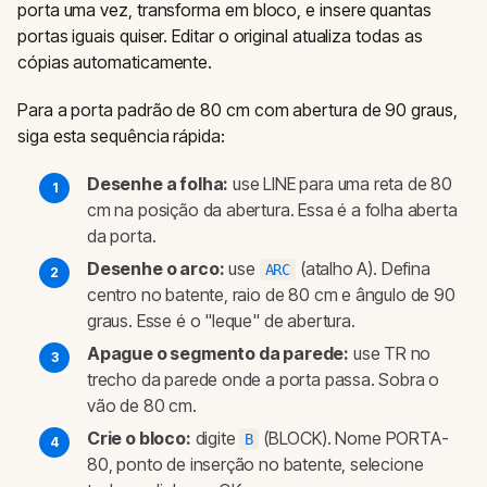
porta uma vez, transforma em bloco, e insere quantas
portas iguais quiser. Editar o original atualiza todas as
cópias automaticamente.
Para a porta padrão de 80 cm com abertura de 90 graus,
siga esta sequência rápida:
Desenhe a folha:
use LINE para uma reta de 80
cm na posição da abertura. Essa é a folha aberta
da porta.
Desenhe o arco:
use
(atalho A). Defina
ARC
centro no batente, raio de 80 cm e ângulo de 90
graus. Esse é o "leque" de abertura.
Apague o segmento da parede:
use TR no
trecho da parede onde a porta passa. Sobra o
vão de 80 cm.
Crie o bloco:
digite
(BLOCK). Nome PORTA-
B
80, ponto de inserção no batente, selecione