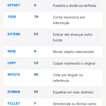
Paralela a distância definida
OFFSET
O
Cortar excessos em
TRIM
TR
interseção
Esticar até alcançar outra
EXTEND
EX
borda
Mover objeto selecionado
MOVE
M
Copiar mantendo o original
COPY
CO
Girar por ângulo ou
ROTATE
RO
referência
Espelhar em eixo definido
MIRROR
MI
Arredondar ou fechar canto
FILLET
F