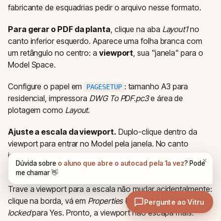
fabricante de esquadrias pedir o arquivo nesse formato.
Para gerar o PDF da planta
, clique na aba
Layout1
no
canto inferior esquerdo. Aparece uma folha branca com
um retângulo no centro: a
viewport
, sua "janela" para o
Model Space.
Configure o papel em
: tamanho A3 para
PAGESETUP
residencial, impressora
DWG To PDF.pc3
e área de
plotagem como
Layout
.
Ajuste a escala da viewport.
Duplo-clique dentro da
viewport para entrar no Model pela janela. No canto
inferior direito, clique na escala atual e escolha
1:50
para
A3 ou
1:75
para folhas maiores.
Trave a viewport para a escala não mudar acidentalmente:
clique na borda, vá em
Properties
(Ctrl+1) e mude
Display
locked
para Yes. Pronto, a viewport não escapa mais.