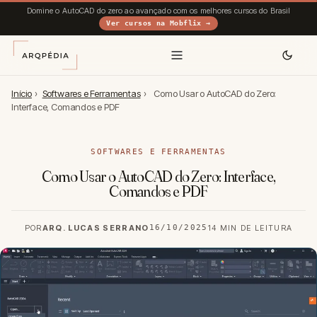
Domine o AutoCAD do zero ao avançado com os melhores cursos do Brasil
Ver cursos na Mobflix →
Início
›
Softwares e Ferramentas
›
Como Usar o AutoCAD do Zero:
Interface, Comandos e PDF
SOFTWARES E FERRAMENTAS
Como Usar o AutoCAD do Zero: Interface,
Comandos e PDF
POR
ARQ. LUCAS SERRANO
16/10/2025
14 MIN DE LEITURA