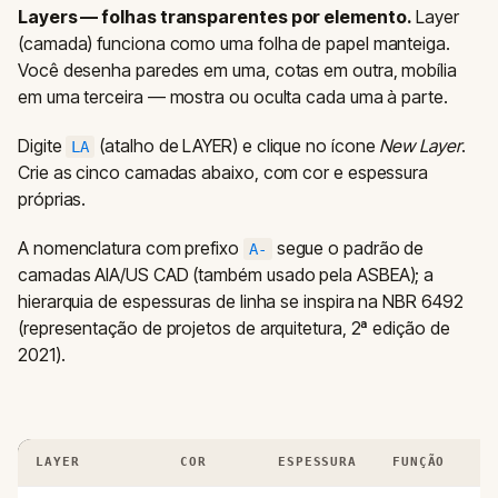
Layers — folhas transparentes por elemento.
Layer
(camada) funciona como uma folha de papel manteiga.
Você desenha paredes em uma, cotas em outra, mobília
em uma terceira — mostra ou oculta cada uma à parte.
Digite
(atalho de LAYER) e clique no ícone
New Layer
.
LA
Crie as cinco camadas abaixo, com cor e espessura
próprias.
A nomenclatura com prefixo
segue o padrão de
A-
camadas AIA/US CAD (também usado pela ASBEA); a
hierarquia de espessuras de linha se inspira na NBR 6492
(representação de projetos de arquitetura, 2ª edição de
2021).
LAYER
COR
ESPESSURA
FUNÇÃO