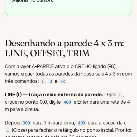
(valores no cursor).
Desenhando a parede 4 x 3 m:
LINE, OFFSET, TRIM
Com a layer A-PAREDE ativa e o ORTHO ligado (F8),
vamos erguer todas as paredes da nossa sala 4 x 3 m com
três comandos:
,
e
.
L
O
TR
LINE (L) — traça o eixo externo da parede.
Digite
,
L
clique no ponto 0,0, digite
e Enter para uma reta de 4
400
m para a direita.
Depois
para 3 m para cima,
para a esquerda e
300
400
(Close) para fechar o retângulo no ponto inicial. Pronto:
C