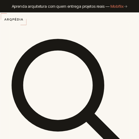
Aprenda arquitetura com quem entrega projetos reais —
Mobflix
→