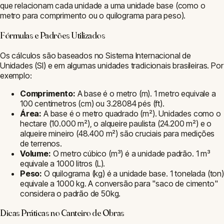
Ferramentas Populares da ArqPedia
□
Área (m²)
⬡
Volume (m³)
$
Custo de
Obra
▦
Piso
▤
Concreto
⌂
Telhado
◇
Perímetro
~
Piscina
Calculadoras online gratuitas para arquitetos e profissionais da
construção civil. Precisão técnica com normas brasileiras.
Parceiro
Mobflix