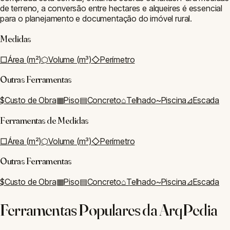
de terreno, a conversão entre hectares e alqueires é essencial
para o planejamento e documentação do imóvel rural.
Medidas
□
Área (m²)
⬡
Volume (m³)
◇
Perímetro
Outras Ferramentas
$
Custo de Obra
▦
Piso
▤
Concreto
⌂
Telhado
~
Piscina
⊿
Escada
Ferramentas de
Medidas
□
Área (m²)
⬡
Volume (m³)
◇
Perímetro
Outras Ferramentas
$
Custo de Obra
▦
Piso
▤
Concreto
⌂
Telhado
~
Piscina
⊿
Escada
Ferramentas Populares da ArqPedia