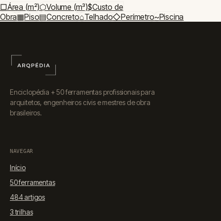
□
Área (m²)
⬡
Volume (m³)
$
Custo de
Obra
▦
Piso
▤
Concreto
⌂
Telhado
◇
Perímetro
~
Piscina
Enciclopédia + 50 ferramentas profissionais para
arquitetos, engenheiros civis e mestres de obra
brasileiros.
NAVEGAR
Início
50 ferramentas
484 artigos
3 trilhas