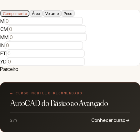
Conversor de Medidas para
Construção: Guia Completo
A precisão nas medições é um pilar fundamental na construção
civil. Erros em conversões de unidades podem levar a
desperdício de material, custos extras e até mesmo
comprometer a segurança da estrutura. Esta ferramenta foi
desenvolvida para simplificar o dia a dia no canteiro de obras,
oferecendo conversões rápidas e confiáveis entre as unidades
mais comuns.
Como Funciona a Conversão
O conversor funciona de forma bidirecional e em tempo real. Ao
digitar um valor em qualquer um dos campos, a ferramenta
automaticamente calcula e exibe os valores correspondentes
em todas as outras unidades da mesma categoria. Isso é
possível através do uso de fatores de conversão padronizados,
que relacionam cada unidade a uma unidade base (como o
metro para comprimento ou o quilograma para peso).