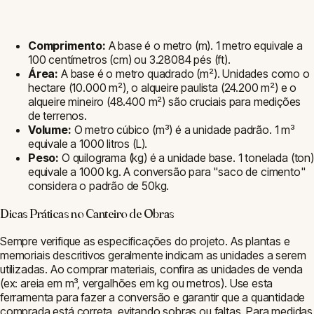
Comprimento:
A base é o metro (m). 1 metro equivale a
100 centímetros (cm) ou 3.28084 pés (ft).
Área:
A base é o metro quadrado (m²). Unidades como o
hectare (10.000 m²), o alqueire paulista (24.200 m²) e o
alqueire mineiro (48.400 m²) são cruciais para medições
de terrenos.
Volume:
O metro cúbico (m³) é a unidade padrão. 1 m³
equivale a 1000 litros (L).
Peso:
O quilograma (kg) é a unidade base. 1 tonelada (ton)
equivale a 1000 kg. A conversão para "saco de cimento"
considera o padrão de 50kg.
Dicas Práticas no Canteiro de Obras
Sempre verifique as especificações do projeto. As plantas e
memoriais descritivos geralmente indicam as unidades a serem
utilizadas. Ao comprar materiais, confira as unidades de venda
(ex: areia em m³, vergalhões em kg ou metros). Use esta
ferramenta para fazer a conversão e garantir que a quantidade
comprada está correta, evitando sobras ou faltas. Para medidas