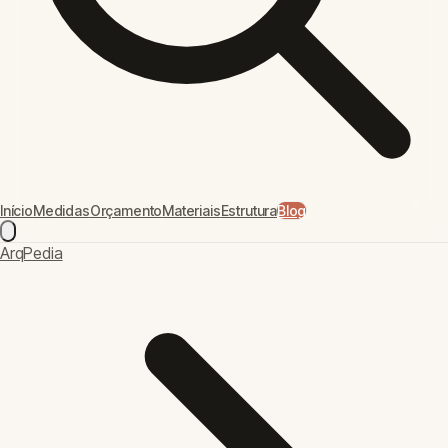
Início
Medidas
Orçamento
Materiais
Estrutura
Blog
ArqPedia