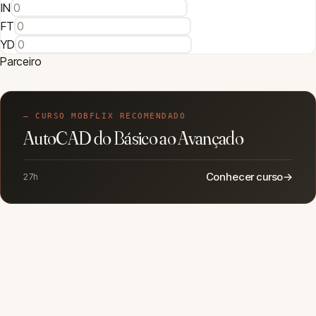
IN
FT
YD
Parceiro
— CURSO MOBFLIX RECOMENDADO
AutoCAD do Básico ao Avançado
Conhecer curso
→
27h