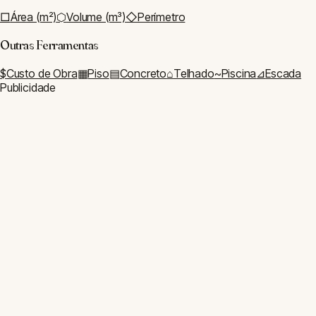
Instalações
Disjuntor
BTU
Fio Elétrico
Iluminação
Caixa D'água
Energia Solar
Impermeabilização
Acabamento
Tinta
Rejunte
Rodapé
Azulejo
Área Externa
Grama
Cerca