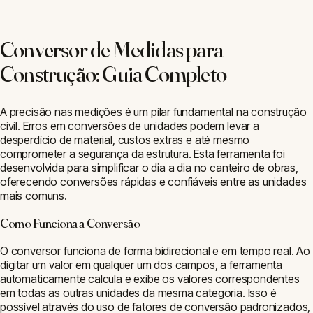
(ex: areia em m³, vergalhões em kg ou metros). Use esta
ferramenta para fazer a conversão e garantir que a quantidade
comprada está correta, evitando sobras ou faltas. Para medidas
de terreno, a conversão entre hectares e alqueires é essencial
para o planejamento e documentação do imóvel rural.
Medidas
□
Área (m²)
⬡
Volume (m³)
◇
Perímetro
Outras Ferramentas
$
Custo de Obra
▦
Piso
▤
Concreto
⌂
Telhado
~
Piscina
⊿
Escada
Ferramentas de
Medidas
□
Área (m²)
⬡
Volume (m³)
◇
Perímetro
Outras Ferramentas
$
Custo de Obra
▦
Piso
▤
Concreto
⌂
Telhado
~
Piscina
⊿
Escada