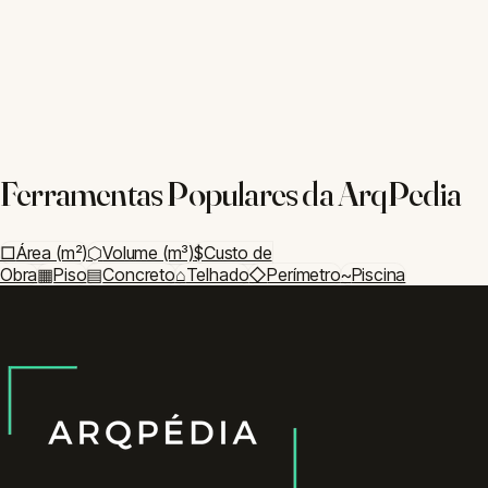
Deck
Paver
Decoração
Papel de Parede
Cortina
Planejamento
Vistoria
Cronograma
©
2026
ArqPedia. Todas as ferramentas são gratuitas e de uso
livre.
Sobre Nós
·
Contato
·
Privacidade
·
Blog